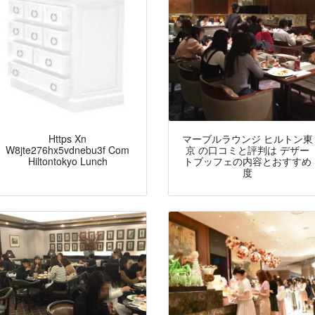
Https Xn
マーブルラウンジ ヒルトン東
W8jte276hx5vdnebu3f Com
京 の口コミと評判は デザー
Hiltontokyo Lunch
トブッフェの内容とおすすめ
度