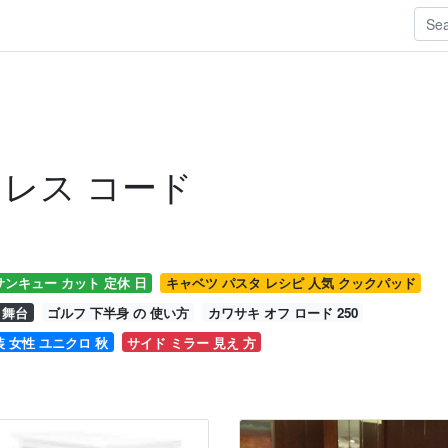
ドレス コード
サンキュー カット 定休 日
キャベツ パスタ レシピ 人気 クックパッド
 舞台
ゴルフ 下半身 の 使い方
カワサキ オフ ロード 250
装 女性 ユニクロ 秋
サイド ミラー 見え 方