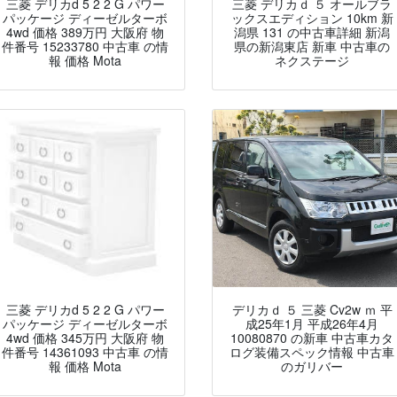
三菱 デリカd 5 2 2 G パワー
三菱 デリカｄ ５ オールブラ
パッケージ ディーゼルターボ
ックスエディション 10km 新
4wd 価格 389万円 大阪府 物
潟県 131 の中古車詳細 新潟
件番号 15233780 中古車 の情
県の新潟東店 新車 中古車の
報 価格 Mota
ネクステージ
三菱 デリカd 5 2 2 G パワー
デリカｄ ５ 三菱 Cv2w ｍ 平
パッケージ ディーゼルターボ
成25年1月 平成26年4月
4wd 価格 345万円 大阪府 物
10080870 の新車 中古車カタ
件番号 14361093 中古車 の情
ログ装備スペック情報 中古車
報 価格 Mota
のガリバー