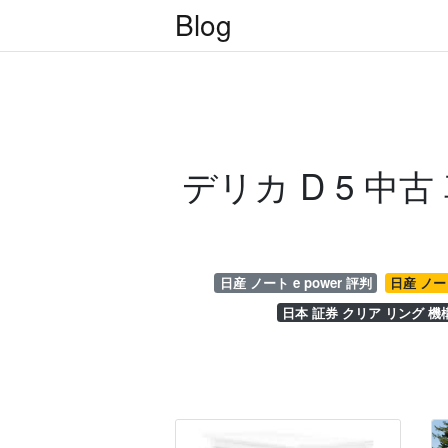
Blog
デリカ D 5 中古
日産 ノート e power 評判
日産 ノート
日本 証券 クリア リング 機