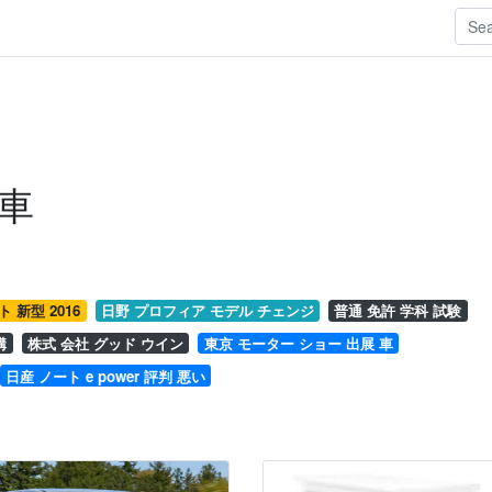
 車
 新型 2016
日野 プロフィア モデル チェンジ
普通 免許 学科 試験
構
株式 会社 グッド ウイン
東京 モーター ショー 出展 車
日産 ノート e power 評判 悪い