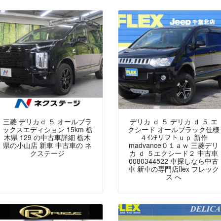
三菱 デリカｄ ５ オールブラ
デリカ ｄ ５ デリカ ｄ ５ エ
ックスエディション 15km 栃
クシード オールブラック仕様
木県 129 の中古車詳細 栃木
４ｲﾝﾁリフトｕｐ 新作
県の小山店 新車 中古車の ネ
madvance０１ａｗ 三菱デリ
クステージ
カ ｄ ５エクシード２ 中古車
0080344522 車探しなら中古
車 新車の専門店flex フレック
ス へ