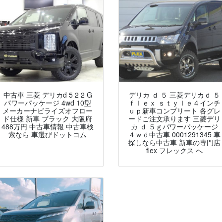
中古車 三菱 デリカd 5 2 2 G
デリカ ｄ ５ 三菱デリカｄ ５
パワーパッケージ 4wd 10型
ｆｌｅｘ ｓｔｙｌｅ４インチ
メーカーナビライズオフロー
ｕｐ新車コンプリート 各グレ
ド仕様 新車 ブラック 大阪府
ードご注文承ります 三菱デリ
488万円 中古車情報 中古車検
カ ｄ ５ｇパワーパッケージ
索なら 車選びドットコム
４ｗｄ中古車 0001291345 車
探しなら中古車 新車の専門店
flex フレックス へ