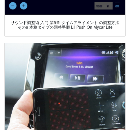
サウンド調整術 入門 第5章 タイムアライメント の調整方法
その6 本格タイプの調整手順 Lll Push On Mycar Life